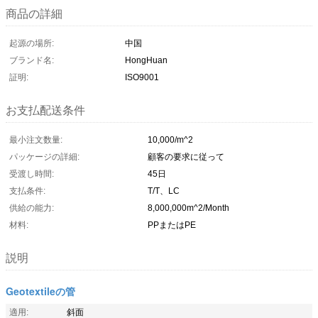
商品の詳細
起源の場所:
中国
ブランド名:
HongHuan
証明:
ISO9001
お支払配送条件
最小注文数量:
10,000/m^2
パッケージの詳細:
顧客の要求に従って
受渡し時間:
45日
支払条件:
T/T、LC
供給の能力:
8,000,000m^2/Month
材料:
PPまたはPE
説明
Geotextileの管
適用:
斜面