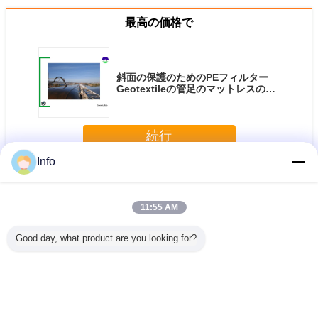
最高の価格で
斜面の保護のためのPEフィルター
Geotextileの管足のマットレスの耐
久財
続行
Info
Geotextileの管
多く
11:55 AM
Good day, what product are you looking for?
護のため
排水のための高い
排水PP geotextile
高力の河岸PPの物
沈積物の
いマット
引張強さの
tubeの高い引張強
質的な排水の管
めのgeote
extile
geotextile tube
さMWG500
tubeを
be
MWG50
言語を変えて下さい