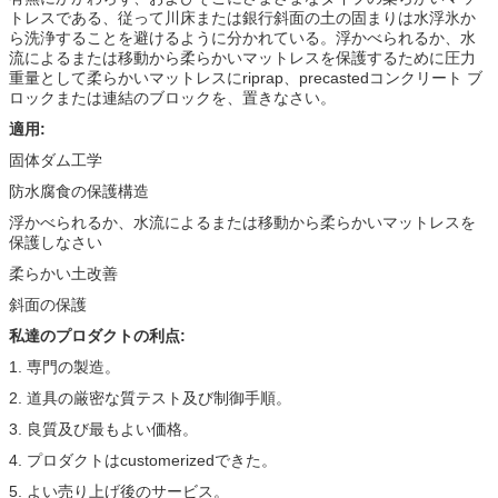
トレスである、従って川床または銀行斜面の土の固まりは水浮氷か
ら洗浄することを避けるように分かれている。浮かべられるか、水
流によるまたは移動から柔らかいマットレスを保護するために圧力
重量として柔らかいマットレスにriprap、precastedコンクリート ブ
ロックまたは連結のブロックを、置きなさい。
適用:
固体ダム工学
防水腐食の保護構造
浮かべられるか、水流によるまたは移動から柔らかいマットレスを
保護しなさい
柔らかい土改善
斜面の保護
私達のプロダクトの利点:
1. 専門の製造。
2. 道具の厳密な質テスト及び制御手順。
3. 良質及び最もよい価格。
4. プロダクトはcustomerizedできた。
5. よい売り上げ後のサービス。