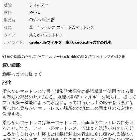
機能:
フィルター
材料:
PP|PE
製品名:
Geotextileの管
様式:
単一マットレス|フィートのマットレス
タイプ:
柔らかいマットレス
geotextileフィルター生地
geotextileの管の排水
ハイライト:
,
斜面の保護のためのPEフィルターGeotextileの管足のマットレスの耐久財
速い細部:
顧客の要求に従って
記述:
柔らかいマットレスは最も通常防水腐食の保護構造で使用される最
も有効な部品の1つである。水流の影響エネルギーを減らし、従って
フィルター機能によって水流によって飛行から土の粒子を保護する
覆われる柔らかいマットレスが場所の水流に土の固まりの安定性を
保障する。
柔らかいマットレスは単一マットレス、biplateのマットレスに分け
ることができ、フィートのマットレス、等はまた洗浄がおそらく起
こるかもしれない川床または銀行斜面の表面に別に覆われる詰物の
有無にかかわらず、およびそこにさまざまなタイプの柔らかいマッ