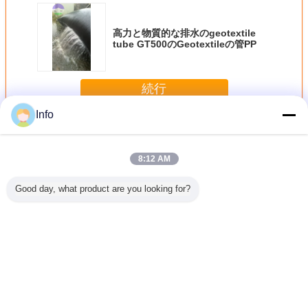
高力と物質的な排水のgeotextile
tube GT500のGeotextileの管PP
続行
Info
Geotextileの管
多く
8:12 AM
Good day, what product are you looking for?
護のため
排水のための高い
排水PP geotextile
高力の河岸PPの物
沈積物の
いマット
引張強さの
tubeの高い引張強
質的な排水の管
めのgeote
extile
geotextile tube
さMWG500
tubeを
be
MWG50
言語を変えて下さい
Japanese