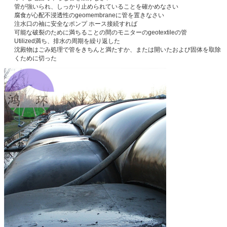
管が強いられ、しっかり止められていることを確かめなさい
腐食が心配不浸透性のgeomembraneに管を置きなさい
注水口の袖に安全なポンプ ホース接続すれば
可能な破裂のために満ちることの間のモニターのgeotextileの管
Utilized満ち、排水の周期を繰り返した
沈殿物はごみ処理で管をきちんと満たすか、または開いたおよび固体を取除
くために切った