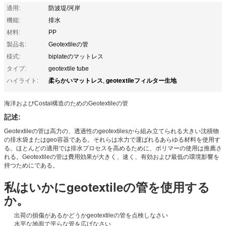
適用:
防波堤/河岸
機能:
排水
材料:
PP
製品名:
Geotextileの管
様式:
biplateのマットレス
タイプ:
geotextile tube
柔らかいマットレス
geotextileフィルター生地
ハイライト:
,
海洋およびCostal構造のためのGeotextileの管
記述:
Geotextileの管は高力の、透過性のgeotextilesから組み立てられる大きい沈積物
の排水袋またはgeo容器である。それらは水力で運ばれるあらゆる材料を使用す
る。ほとんどの適用では排水プロセスを高めるために、ポリマーの使用は推薦さ
れる。Geotextileの管は費用効果が大きく、速く、有効および最低の環境影響を
持つためにである。
私はいかにgeotextileの管を使用する
か。
出荷の損傷があるかどうかgeotextileの管を点検しなさい
水平な地面で平らな管を広げなさい