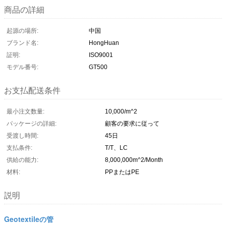
商品の詳細
起源の場所:
中国
ブランド名:
HongHuan
証明:
ISO9001
モデル番号:
GT500
お支払配送条件
最小注文数量:
10,000/m^2
パッケージの詳細:
顧客の要求に従って
受渡し時間:
45日
支払条件:
T/T、LC
供給の能力:
8,000,000m^2/Month
材料:
PPまたはPE
説明
Geotextileの管