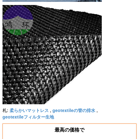
柔らかいマットレス
geotextileの管の排水
札:
,
,
geotextileフィルター生地
最高の価格で