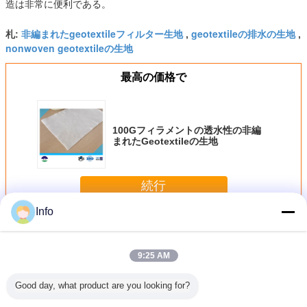
造は非常に便利である。
非編まれたgeotextileフィルター生地
geotextileの排水の生地
札:
,
,
nonwoven geotextileの生地
最高の価格で
100Gフィラメントの透水性の非編
まれたGeotextileの生地
続行
Info
非編まれたGeotextileの生地
多く
9:25 AM
Good day, what product are you looking for?
めの非編
350Gは白いフィ
200GSMペット針
発電所ペット
非編ま