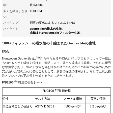
幅:
最高4.5m
多くを結合しなさ
100GSM
い:
パッキング:
顧客の要求によるフィルムまたは
geotextileの排水の生地
ハイライト:
,
非編まれたgeotextileフィルター生地
100Gフィラメントの透水性の非編まれたGeotextileの生地
記述:
®が
Nonwoven Geotextilesは
から作られるFNGの針打つプロセスによって一緒に
もつれるペット繊維を続ける。連結によって強さを達成する繊維。それらに優秀
な水流率があり、堀の下水管を含む排水の適用のための土の罰金のろ過のために
穴があいた管のために包むこととして、腐食の保護の使用され、そして三次元構
造とプレハブの下水管を作成するために結合される。
®の
FNG100
指定の日付シート:
®の
FNG100
技術仕様
特性
テスト方法
メートル価値
英国の価値
単位面積ごとの固まり
ASTM D 5261
100 g/mの²
3.2 oz/ydの²