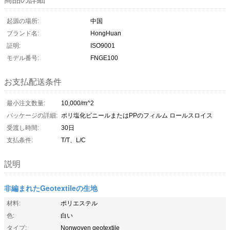
起源の場所:
中国
ブランド名:
HongHuan
証明:
ISO9001
モデル番号:
FNGE100
お支払配送条件
最小注文数量:
10,000/m^2
パッケージの詳細:
ポリ塩化ビニールまたはPPのフィルム ロールスロイス
受渡し時間:
30日
支払条件:
T/T、L/C
説明
非編まれたGeotextileの生地
材料:
ポリエステル
色:
白い
タイプ:
Nonwoven geotextile