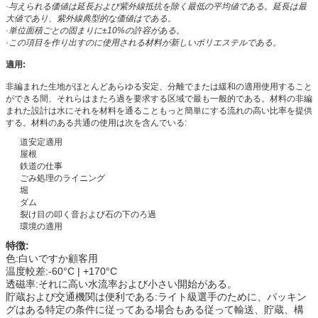
·与えられる価値は延長および紫外線抵抗を除く最低の平均値である。延長は最
大値であり、紫外線典型的な価値はである。
·単位面積ごとの固まりに±10%の許容がある。
·この項目を作り出すのに使用される材料が新しいポリエステルである。
適用:
非編まれた生地がほとんどあらゆる安定、分離でまたは緩和の適用使用すること
ができる間、それらはまたろ過を要求する区域で最も一般的である。材料の非編
まれた設計は水にそれを材料を通ることもっと簡単にする流れの高い比率を提供
する。材料のある共通の使用は次を含んでいる:
道安定適用
屋根
鉄道の仕事
ごみ処理のライニング
堀
ダム
裂け目の叩く音および石の下のろ過
環境の適用
特徴:
色:白いですか顧客用
温度較差:-60°C | +170°C
透磁率:それに高い水流率および小さい開始がある。
貯蔵および交通機関は便利である:ライト級選手のために、パッキン
グはある特定の条件に従ってある場合もある従って輸送、貯蔵、構