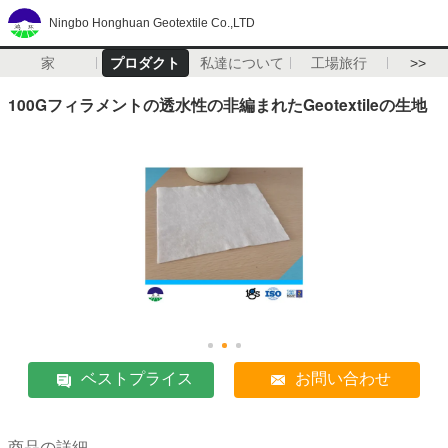
Ningbo Honghuan Geotextile Co.,LTD
家
プロダクト
私達について
工場旅行
>>
100Gフィラメントの透水性の非編まれたGeotextileの生地
ベストプライス
お問い合わせ
商品の詳細