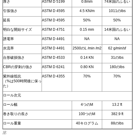
厚さ
ASTM D 5199
0.8mm
74米国のふるい
引張強さ
ASTM D 4595
4.5 KN/m
1011のlbs
延長
ASTM D 4595
50%
50%
明白な開始サイズ
ASTM D 4751
0.15 mm
14米国のふるい
誘電率
ASTM D 4491
NA
NA
水流率
ASTM D 4491
2500のL /min /m2
62 g/min/sf
台形破損強さ
ASTM D 4533
0.14 KN
31のlbs
CBRの穿刺の強さ
ASTM D 6241
0.80 KN
180のlbs
紫外線抵抗
ASTM D 4355
70%
70%
（%は500時間後に保っ
た）
ロール次元
ロール幅
4つのM
13.2 ft
巻き取りの長さ
100つのM
382.9 ft
ロール重量
40キログラム
88のlbs
注: