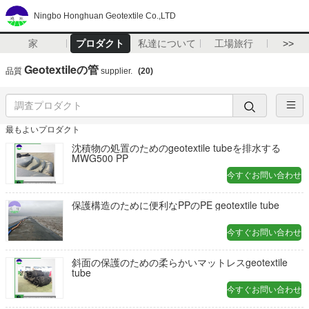
Ningbo Honghuan Geotextile Co.,LTD
家
プロダクト
私達について
工場旅行
>>
Geotextileの管
品質
supplier.
(20)
最もよいプロダクト
沈積物の処置のためのgeotextile tubeを排水する
MWG500 PP
今すぐお問い合わせ
保護構造のために便利なPPのPE geotextile tube
今すぐお問い合わせ
斜面の保護のための柔らかいマットレスgeotextile
tube
今すぐお問い合わせ