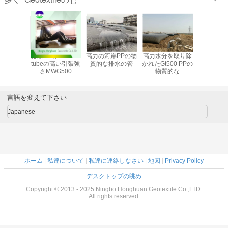
めの高い
排水PP geotextile
高力の河岸PPの物
高力水分を取り除
沈積物の
強さの
tubeの高い引張強
質的な排水の管
かれたGt500 PPの
めのgeote
ile tube
さMWG500
物質的な
tubeを
Geotextileの管
MWG50
言語を変えて下さい
Japanese
ホーム
|
私達について
|
私達に連絡しなさい
|
地図
|
Privacy Policy
デスクトップの眺め
Copyright © 2013 - 2025 Ningbo Honghuan Geotextile Co.,LTD.
All rights reserved.