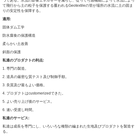
つである。水流の影響エネルギーを減らし、従ってろ過機能によって水流によっ
て飛行から土の粒子を保護する覆われるGeotextileの管が場所の水流に土の固ま
りの安定性を保障する。
適用:
固体ダム工学
防水腐食の保護構造
柔らかい土改善
斜面の保護
私達のプロダクトの利点:
1.
専門の製造。
2. 道具の厳密な質テスト及び制御手順。
3. 良質及び最もよい価格。
4. プロダクトはcustomerizedできた。
5. よい売り上げ後のサービス。
6. 速い受渡し時間。
私達のサービス:
私達は成長を専門にし、いろいろな種類の編まれた生地及びプロダクトを製造す
る。