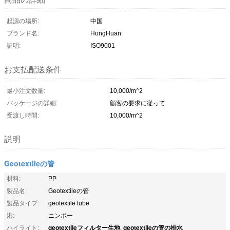
起源の場所:
中国
ブランド名:
HongHuan
証明:
ISO9001
お支払配送条件
最小注文数量:
10,000/m^2
パッケージの詳細:
顧客の要求に従って
受渡し時間:
10,000/m^2
説明
Geotextileの管
材料:
PP
製品名:
Geotextileの管
製品タイプ:
geotextile tube
港:
ニンポー
geotextileフィルター生地
geotextileの管の排水
ハイライト:
,