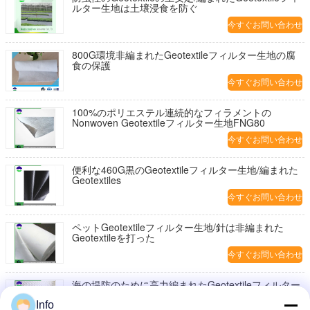
ルター生地は土壌浸食を防ぐ
今すぐお問い合わせ
800G環境非編まれたGeotextileフィルター生地の腐
食の保護
今すぐお問い合わせ
100%のポリエステル連続的なフィラメントの
Nonwoven Geotextileフィルター生地FNG80
今すぐお問い合わせ
便利な460G黒のGeotextileフィルター生地/編まれた
Geotextiles
今すぐお問い合わせ
ペットGeotextileフィルター生地/針は非編まれた
Geotextileを打った
今すぐお問い合わせ
海の堤防のために高力編まれたGeotextileフィルター
生地
Info