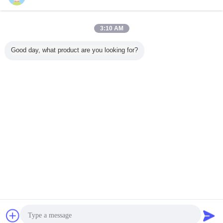
今すぐお問い合わせ
道路工事のための白いPPのNonwoven Geotextileフィ
3:10 AM
ルター生地
今すぐお問い合わせ
Good day, what product are you looking for?
1 / 10
言語を変えて下さい
Japanese
ホーム
|
私達について
|
私達に連絡しなさい
|
地図
|
Privacy Policy
デスクトップの眺め
Copyright © 2013 - 2025 Ningbo Honghuan Geotextile Co.,LTD.
All rights reserved.
チャット
見積依頼