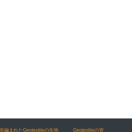
非編まれたGeotextileの生地
Geotextileの管