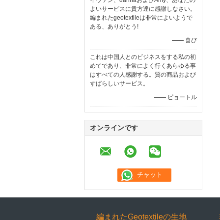
イヴァン、dannaおよびAmy、あなたの
よいサービスに貴方達に感謝しなさい。
編まれたgeotextileは非常によいようで
ある、ありがとう!
—— 喜び
これは中国人とのビジネスをする私の初
めてであり、非常によく行くあらゆる事
はすべての人感謝する。質の商品および
すばらしいサービス。
—— ピョートル
オンラインです
編まれたGeotextileの生地