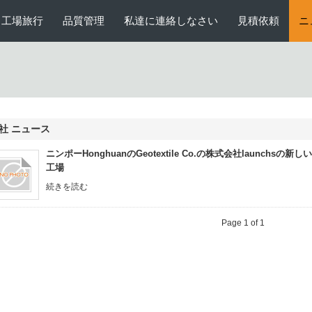
工場旅行
品質管理
私達に連絡しなさい
見積依頼
ニ
社 ニュース
ニンポーHonghuanのGeotextile Co.の株式会社launchsの新しい
工場
続きを読む
Page 1 of 1