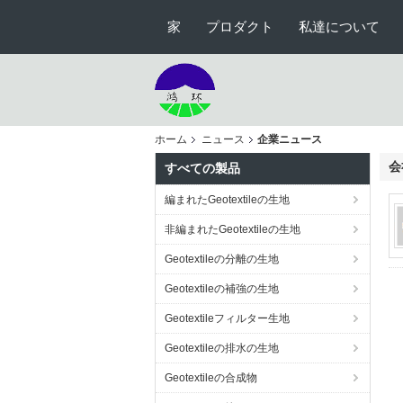
家
プロダクト
私達について
ホーム
ニュース
企業ニュース
会
すべての製品
編まれたGeotextileの生地
非編まれたGeotextileの生地
Geotextileの分離の生地
Geotextileの補強の生地
Geotextileフィルター生地
Geotextileの排水の生地
Geotextileの合成物