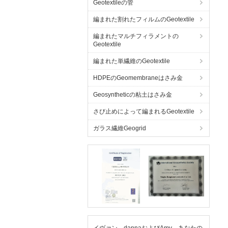
Geotextileの管
編まれた割れたフィルムのGeotextile
編まれたマルチフィラメントの
Geotextile
編まれた単繊維のGeotextile
HDPEのGeomembraneはさみ金
Geosyntheticの粘土はさみ金
さび止めによって編まれるGeotextile
ガラス繊維Geogrid