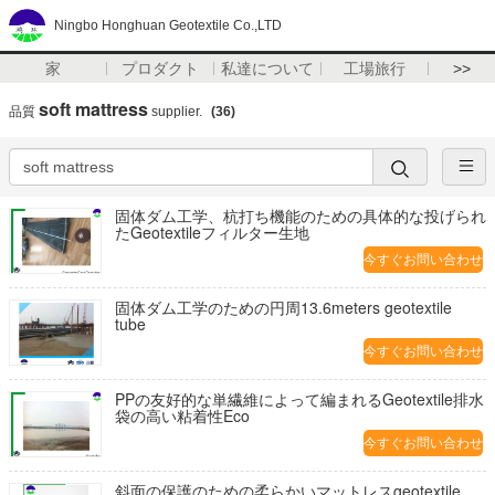
Ningbo Honghuan Geotextile Co.,LTD
家
プロダクト
私達について
工場旅行
>>
soft mattress
品質
supplier.
(36)
固体ダム工学、杭打ち機能のための具体的な投げられ
たGeotextileフィルター生地
今すぐお問い合わせ
固体ダム工学のための円周13.6meters geotextile
tube
今すぐお問い合わせ
PPの友好的な単繊維によって編まれるGeotextile排水
袋の高い粘着性Eco
今すぐお問い合わせ
斜面の保護のための柔らかいマットレスgeotextile