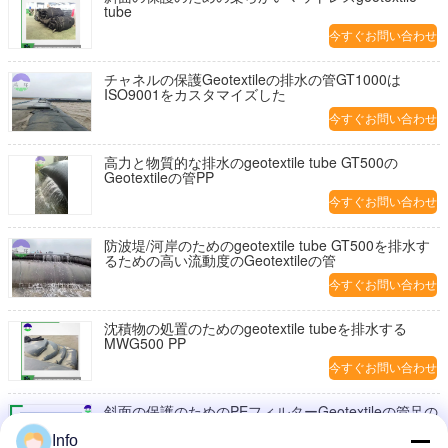
tube
今すぐお問い合わせ
チャネルの保護Geotextileの排水の管GT1000は
ISO9001をカスタマイズした
今すぐお問い合わせ
高力と物質的な排水のgeotextile tube GT500の
Geotextileの管PP
今すぐお問い合わせ
防波堤/河岸のためのgeotextile tube GT500を排水す
るための高い流動度のGeotextileの管
今すぐお問い合わせ
沈積物の処置のためのgeotextile tubeを排水する
MWG500 PP
今すぐお問い合わせ
斜面の保護のためのPEフィルターGeotextileの管足の
マットレスの耐久財
Info