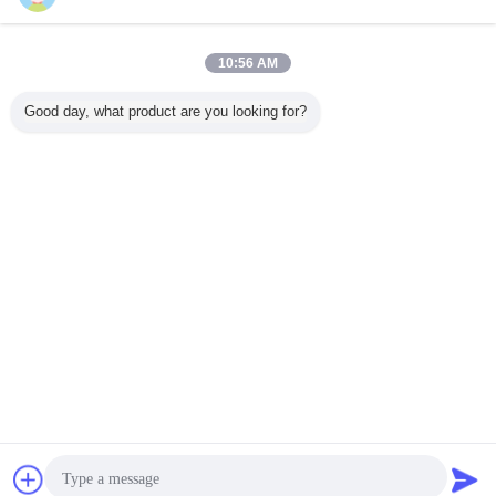
今すぐお問い合わせ
8mの柔らかい土の基礎のための灰色の編まれた
10:56 AM
Geotextileフィルター生地
今すぐお問い合わせ
Good day, what product are you looking for?
2 / 4
言語を変えて下さい
Japanese
ホーム
|
私達について
|
私達に連絡しなさい
|
地図
|
Privacy Policy
デスクトップの眺め
Copyright © 2013 - 2025 Ningbo Honghuan Geotextile Co.,LTD.
All rights reserved.
チャット
見積依頼